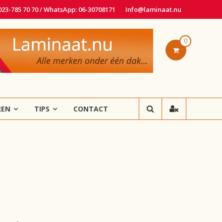
 023-785 70 70 / WhatsApp: 06-30708171
Info@laminaat.nu
0
REN
TIPS
CONTACT