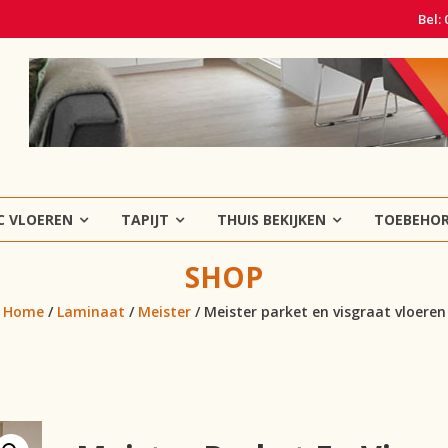
Bel:
C VLOEREN
TAPIJT
THUIS BEKIJKEN
TOEBEHO
SHOP
Home
/
Laminaat
/
Meister
/ Meister parket en visgraat vloeren