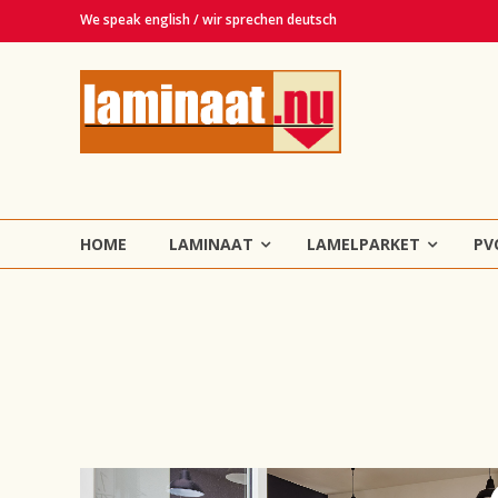
Ga
We speak english / wir sprechen deutsch
naar
de
Laminaat.nu
inhoud
Haarlem
Laminaat,
vinyl,
lamelparket,
HOME
LAMINAAT
LAMELPARKET
PV
PVC
en
tapijt
vloeren!