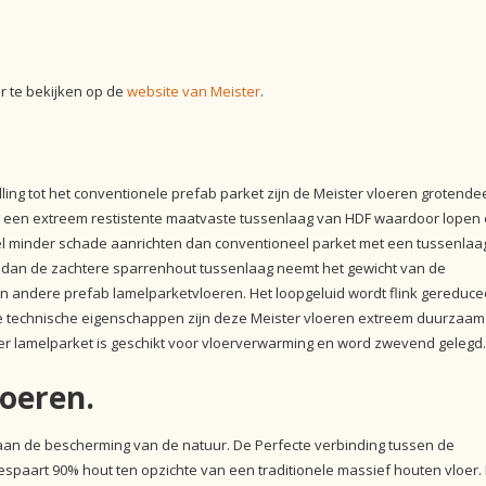
ur te bekijken op de
website van Meister
.
ling tot het conventionele prefab parket zijn de Meister vloeren grotende
an een extreem restistente maatvaste tussenlaag van HDF waardoor lopen
eel minder schade aanrichten dan conventioneel parket met een tussenlaa
 dan de zachtere sparrenhout tussenlaag neemt het gewicht van de
 dan andere prefab lamelparketvloeren. Het loopgeluid wordt flink gereduc
re technische eigenschappen zijn deze Meister vloeren extreem duurzaam
ter lamelparket is geschikt voor vloerverwarming en word zwevend gelegd.
oeren.
 aan de bescherming van de natuur. De Perfecte verbinding tussen de
espaart 90% hout ten opzichte van een traditionele massief houten vloer.