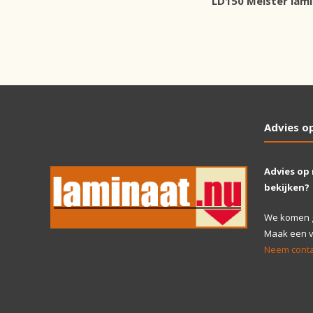
LD150 Meister lam
Advies o
Advies op
bekijken?
We komen gr
Maak een vr
Neem conta