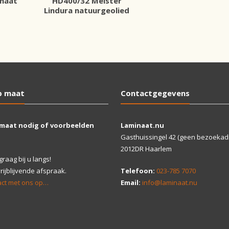
HD400/32 Meister
inaat
Lindura natuurgeolied
p maat
Contactgegevens
 maat nodig of voorbeelden
Laminaat.nu
Gasthuissingel 42 (geen bezoekad
2012DR Haarlem
aag bij u langs!
ijblijvende afspraak.
Telefoon:
023-785 7070
ct met ons op…
Email:
info@laminaat.nu