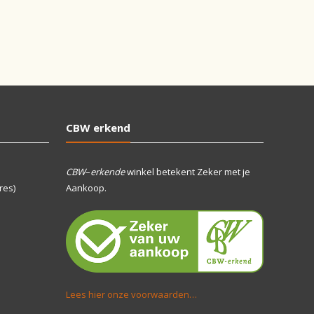
CBW erkend
CBW
–
erkende
winkel betekent Zeker met je
res)
Aankoop.
Lees hier onze voorwaarden…