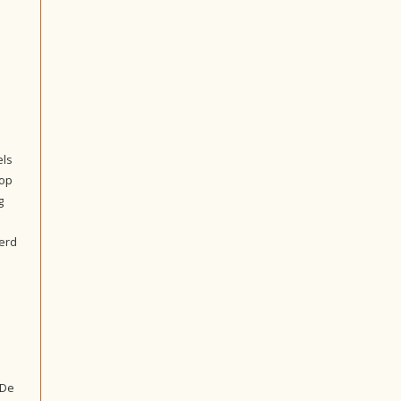
els
 op
g
eerd
 De