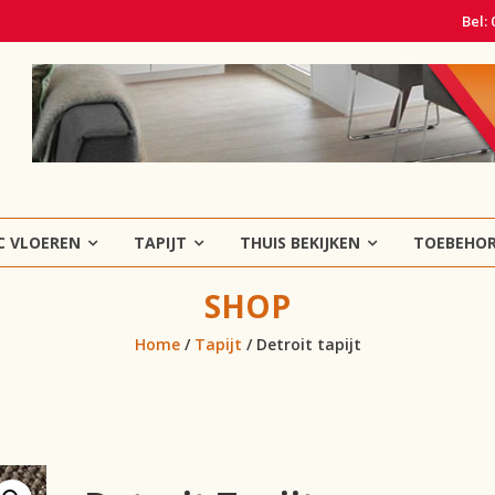
Bel:
C VLOEREN
TAPIJT
THUIS BEKIJKEN
TOEBEHO
SHOP
Home
/
Tapijt
/ Detroit tapijt