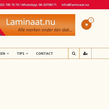
 023-785 70 70 / WhatsApp: 06-30708171
Info@laminaat.nu
0
REN
TIPS
CONTACT