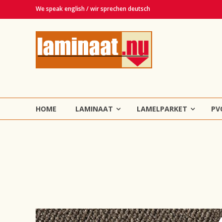
Ga
We speak english / wir sprechen deutsch
naar
de
Laminaat.nu
inhoud
Haarlem
Laminaat,
vinyl,
lamelparket,
HOME
LAMINAAT
LAMELPARKET
PV
PVC
en
tapijt
vloeren!