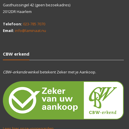
Gasthuissingel 42 (geen bezoekadres)
2012DR Haarlem
Telefoon:
023-785 7070
Email:
info@laminaat.nu
CBW erkend
CBW
–
erkende
winkel betekent Zeker met je Aankoop.
Lees hier onze voorwaarden…