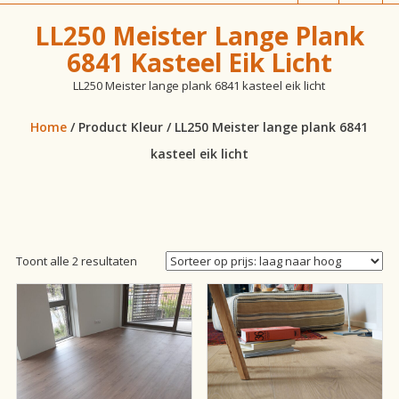
vloeren!
LL250 Meister Lange Plank
6841 Kasteel Eik Licht
LL250 Meister lange plank 6841 kasteel eik licht
Home
/ Product Kleur / LL250 Meister lange plank 6841
kasteel eik licht
Gesorteerd
Toont alle 2 resultaten
op
prijs:
laag
naar
hoog