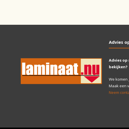
Advies o
Advies op
bekijken?
We komen gr
Maak een vr
Neem conta