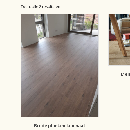
Gesorteerd
Toont alle 2 resultaten
op
prijs:
laag
naar
hoog
Mei
Brede planken laminaat