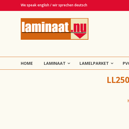
Ga
We speak english / wir sprechen deutsch
naar
de
Laminaat.nu
inhoud
Haarlem
Laminaat,
vinyl,
lamelparket,
HOME
LAMINAAT
LAMELPARKET
PV
PVC
en
LL250
tapijt
vloeren!