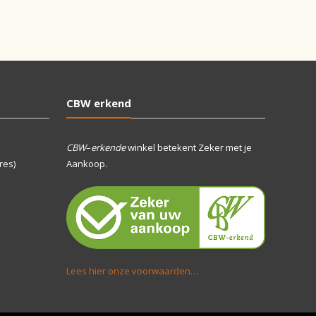
CBW erkend
CBW
–
erkende
winkel betekent Zeker met je
res)
Aankoop.
Lees hier onze voorwaarden…