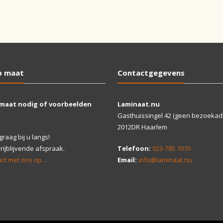
p maat
Contactgegevens
 maat nodig of voorbeelden
Laminaat.nu
Gasthuissingel 42 (geen bezoekad
2012DR Haarlem
aag bij u langs!
ijblijvende afspraak.
Telefoon:
023-785 7070
ct met ons op…
Email:
info@laminaat.nu