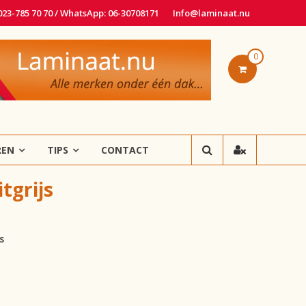
 023-785 70 70 / WhatsApp: 06-30708171
Info@laminaat.nu
0
REN
TIPS
CONTACT
tgrijs
s