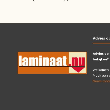
Advies o
Advies op
bekijken?
We komen gr
Maak een vr
Neem conta