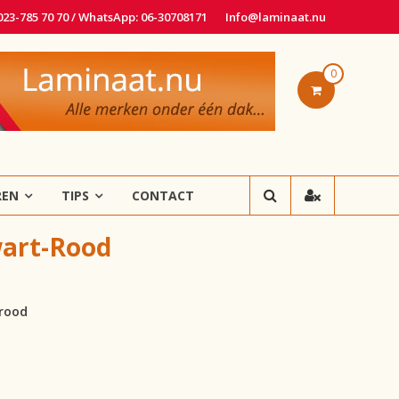
 023-785 70 70 / WhatsApp: 06-30708171
Info@laminaat.nu
0
REN
TIPS
CONTACT
wart-Rood
-rood