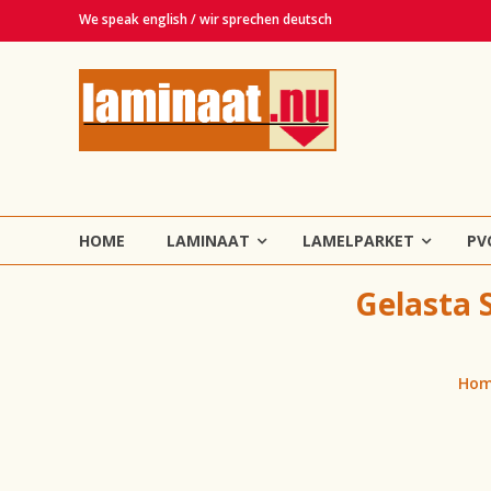
Ga
We speak english / wir sprechen deutsch
naar
de
Laminaat.nu
inhoud
Haarlem
Laminaat,
vinyl,
lamelparket,
HOME
LAMINAAT
LAMELPARKET
PV
PVC
en
Gelasta 
tapijt
vloeren!
Ho