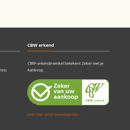
CBW erkend
CBW
–
erkende
winkel betekent Zeker met je
res)
Aankoop.
Lees hier onze voorwaarden…