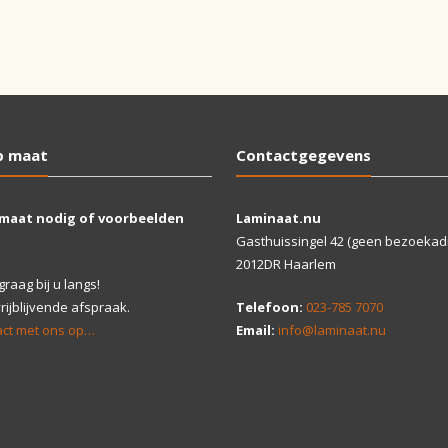
p maat
Contactgegevens
 maat nodig of voorbeelden
Laminaat.nu
Gasthuissingel 42 (geen bezoekad
2012DR Haarlem
aag bij u langs!
ijblijvende afspraak.
Telefoon:
023-785 7070
ct met ons op…
Email:
info@laminaat.nu