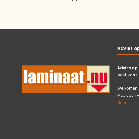
Advies o
Advies op
bekijken?
We komen gr
Maak een vr
Neem conta