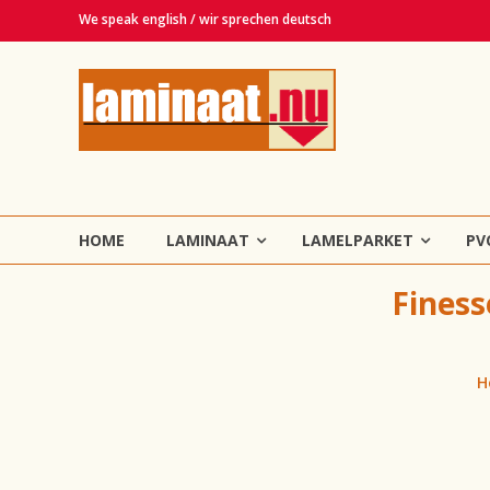
Ga
We speak english / wir sprechen deutsch
naar
de
Laminaat.nu
inhoud
Haarlem
Laminaat,
vinyl,
lamelparket,
HOME
LAMINAAT
LAMELPARKET
PV
PVC
en
Finess
tapijt
vloeren!
H