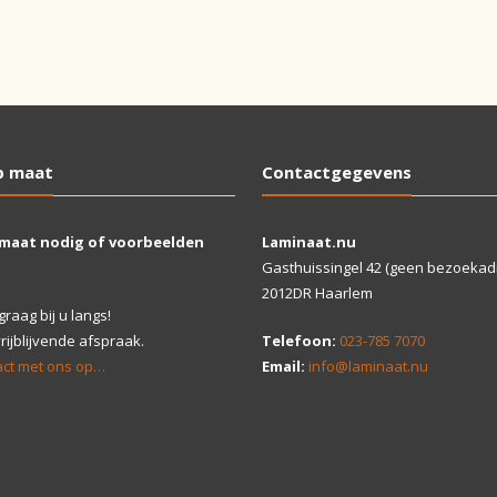
p maat
Contactgegevens
 maat nodig of voorbeelden
Laminaat.nu
Gasthuissingel 42 (geen bezoekad
2012DR Haarlem
aag bij u langs!
ijblijvende afspraak.
Telefoon:
023-785 7070
ct met ons op…
Email:
info@laminaat.nu