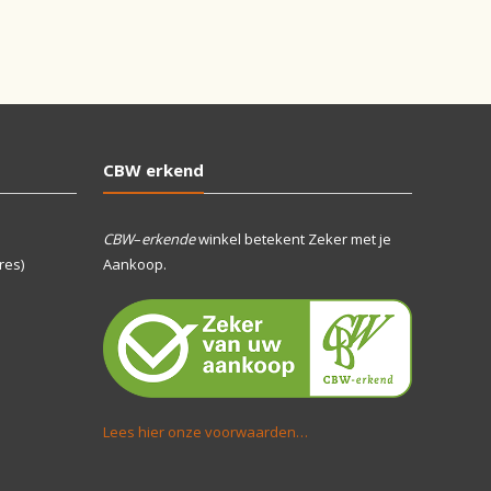
CBW erkend
CBW
–
erkende
winkel betekent Zeker met je
res)
Aankoop.
Lees hier onze voorwaarden…