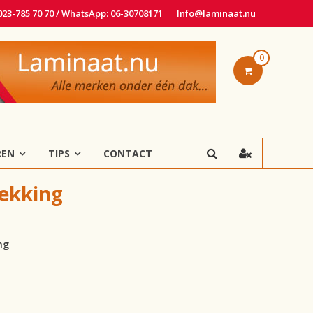
 023-785 70 70 / WhatsApp: 06-30708171
Info@laminaat.nu
0
REN
TIPS
CONTACT
dekking
ng