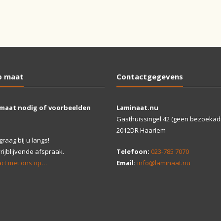
p maat
Contactgegevens
 maat nodig of voorbeelden
Laminaat.nu
Gasthuissingel 42 (geen bezoekad
2012DR Haarlem
aag bij u langs!
ijblijvende afspraak.
Telefoon:
023-785 7070
ct met ons op…
Email:
info@laminaat.nu