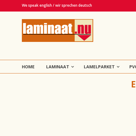
Ga
We speak english / wir sprechen deutsch
naar
de
Laminaat.nu
inhoud
Haarlem
Laminaat,
vinyl,
lamelparket,
HOME
LAMINAAT
LAMELPARKET
PV
PVC
en
E
tapijt
vloeren!