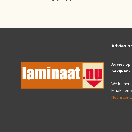
Advies o
Advies op
bekijken?
We komen gr
Maak een vr
Neem conta