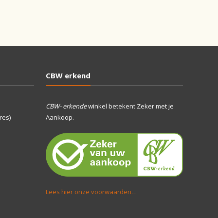
CBW erkend
CBW
–
erkende
winkel betekent Zeker met je
res)
Aankoop.
Lees hier onze voorwaarden…