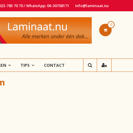
 023-785 70 70 / WhatsApp: 06-30708171
Info@laminaat.nu
0
REN
TIPS
CONTACT
em