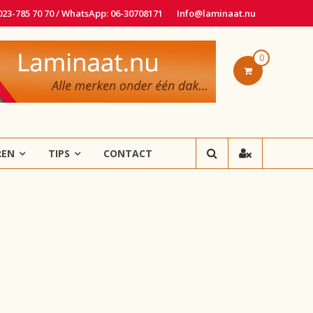
 023-785 70 70 / WhatsApp: 06-30708171
Info@laminaat.nu
0
REN
TIPS
CONTACT