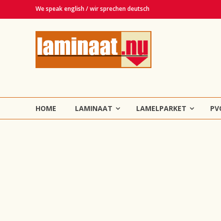
Ga
We speak english / wir sprechen deutsch
naar
de
Laminaat.nu
inhoud
Haarlem
Laminaat,
vinyl,
lamelparket,
HOME
LAMINAAT
LAMELPARKET
PV
PVC
en
tapijt
vloeren!