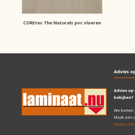
COREtec The Naturals pvc vloeren
Advies o
Advies op
bekijken?
We komen gr
Maak een vr
Neem conta