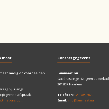
p maat
Contactgegevens
 maat nodig of voorbeelden
Laminaat.nu
Gasthuissingel 42 (geen bezoekad
2012DR Haarlem
aag bij u langs!
ijblijvende afspraak.
Telefoon:
023-785 7070
ct met ons op…
Email:
info@laminaat.nu