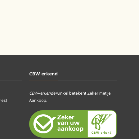
CBW erkend
CBW
–
erkende
winkel betekent Zeker met je
res)
Aankoop.