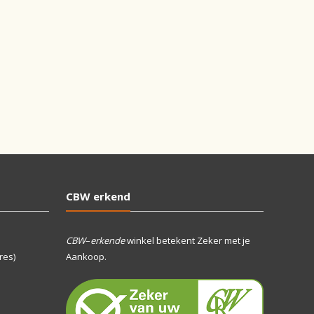
CBW erkend
CBW
–
erkende
winkel betekent Zeker met je
res)
Aankoop.