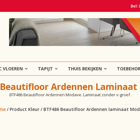
Bel:
C VLOEREN
TAPIJT
THUIS BEKIJKEN
TOEBEHO
 Beautifloor Ardennen Laminaat
BTF486 Beautifloor Ardennen Modave. Laminaat zonder v-groef.
me
/ Product Kleur / BTF486 Beautifloor Ardennen laminaat Mo