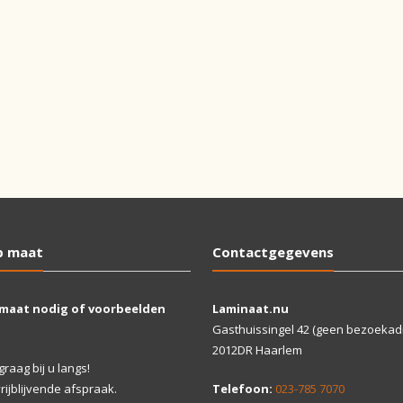
p maat
Contactgegevens
 maat nodig of voorbeelden
Laminaat.nu
Gasthuissingel 42 (geen bezoekad
2012DR Haarlem
aag bij u langs!
ijblijvende afspraak.
Telefoon:
023-785 7070