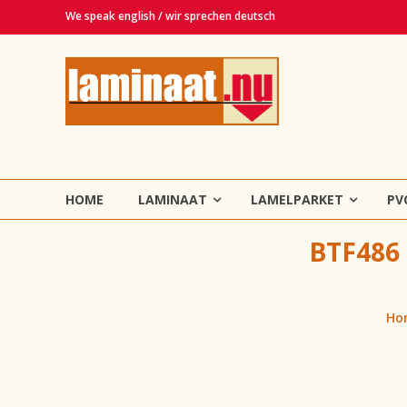
Ga
We speak english / wir sprechen deutsch
naar
de
Laminaat.nu
inhoud
Haarlem
Laminaat,
vinyl,
lamelparket,
HOME
LAMINAAT
LAMELPARKET
PV
PVC
en
BTF486
tapijt
vloeren!
Ho