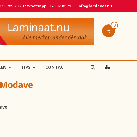
 023-785 70 70 / WhatsApp: 06-30708171
Info@laminaat.nu
0
REN
TIPS
CONTACT
 Modave
dave