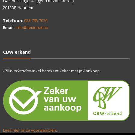
Gasthuissingel 42 (geen bezoekadres)
2012DR Haarlem
Telefoon:
023-785 7070
Email:
info@laminaat.nu
CBW erkend
CBW
–
erkende
winkel betekent Zeker met je Aankoop.
Lees hier onze voorwaarden…