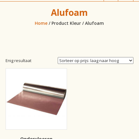
vloeren!
Alufoam
Home
/ Product Kleur / Alufoam
Enig resultaat
Ondervloeren